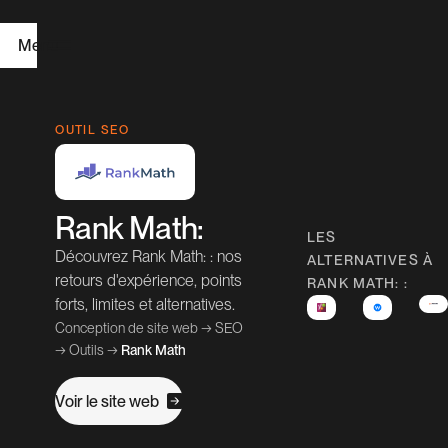
Menu
H
OUTIL SEO
o
m
Rank Math:
e
LES
Découvrez Rank Math: : nos
ALTERNATIVES À
W
retours d'expérience, points
RANK MATH: :
forts, limites et alternatives.
e
Conception de site web
→
SEO
b
→
Outils
→
Rank Math
D
V
o
e
e
w
e
b
r
s
i
l
i
t
e