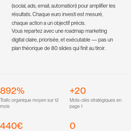
0
(social, ads, email, automation) pour amplifier les
0
1
résultats. Chaque euro investi est mesuré,
1
2
chaque action a un objectif précis.
Vous repartez avec une roadmap marketing
2
3
digital claire, priorisée, et exécutable — pas un
3
4
plan théorique de 80 slides qui finit au tiroir.
4
5
5
6
6
7
0
0
7
8
1
1
0
0
8
9
2
2
0
%
+
1
1
9
3
3
1
Trafic organique moyen sur 12
Mots-clés stratégiques en
2
2
4
4
2
mois
page 1
3
3
5
5
3
4
4
0
0
€
6
6
4