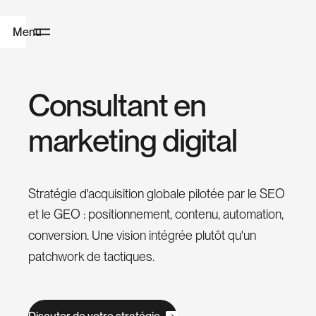
Menu
H
C
o
n
s
u
l
t
a
n
t
e
n
o
m
a
r
k
e
t
i
n
g
d
i
g
i
t
a
l
m
e
Stratégie d'acquisition globale pilotée par le SEO
W
et le GEO : positionnement, contenu, automation,
e
conversion. Une vision intégrée plutôt qu'un
b
patchwork de tactiques.
D
e