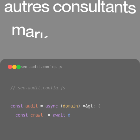
a
u
t
r
e
s
c
o
n
s
u
l
t
a
n
t
s
m
a
r
k
e
t
i
n
g
d
i
g
i
t
a
l
seo-audit.config.js
/
/
s
e
o
-
a
u
d
i
t
.
c
o
n
f
i
g
.
j
s
c
o
n
s
t
a
u
d
i
t
=
a
s
y
n
c
(
d
o
m
a
i
n
)
=
&
g
t
;
{
c
o
n
s
t
c
r
a
w
l
=
a
w
a
i
t
d
e
e
p
C
r
a
w
l
(
d
o
m
a
i
n
)
;
c
o
n
s
t
g
r
a
p
h