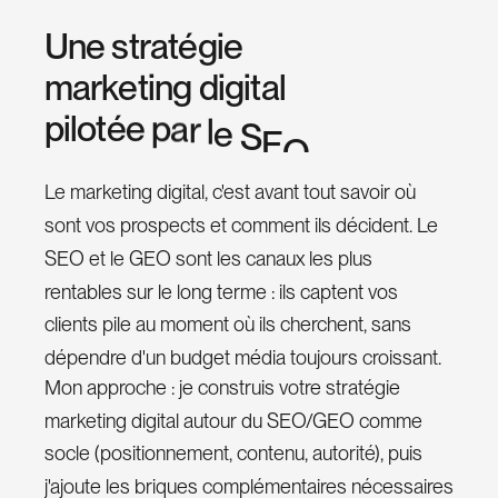
e
d
I
n
U
n
e
s
t
r
a
t
é
g
i
e
m
a
r
k
e
t
i
n
g
d
i
g
i
t
a
l
p
i
l
o
t
é
e
p
a
r
l
e
S
E
O
Le marketing digital, c'est avant tout savoir où
sont vos prospects et comment ils décident. Le
SEO et le GEO sont les canaux les plus
rentables sur le long terme : ils captent vos
clients pile au moment où ils cherchent, sans
dépendre d'un budget média toujours croissant.
Mon approche : je construis votre stratégie
marketing digital autour du SEO/GEO comme
socle (positionnement, contenu, autorité), puis
j'ajoute les briques complémentaires nécessaires