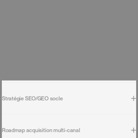
ajustement mensuel de la roadmap selon les résultats. Pilotage
M
e
s
p
r
e
s
t
a
t
i
o
n
s
data-driven, sans à-peu-près.
m
a
r
k
e
t
i
n
g
d
i
g
i
t
a
l
Diagnostic marketing digital 360°
V
o
s
q
u
e
s
t
i
o
n
s
s
u
r
l
e
Audit complet : positionnement, parcours client, sources de trafic,
Stratégie SEO/GEO socle
m
a
r
k
e
t
i
n
g
d
i
g
i
t
a
l
concurrence, contenu, canaux. Roadmap priorisée + plan d'action
sur 6 mois.
Construction de la stratégie SEO/GEO qui sert de socle à toute la
Roadmap acquisition multi-canal
stratégie marketing digital : positionnement sémantique,