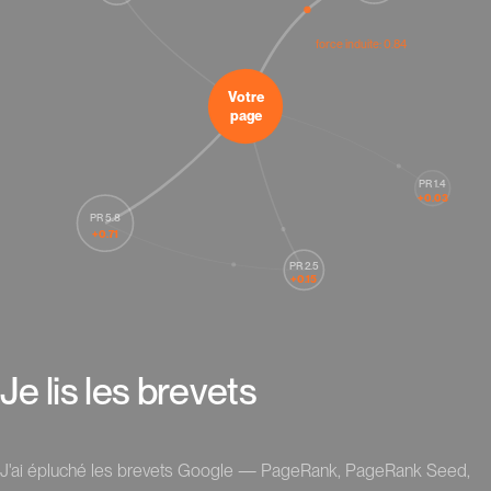
force induite: 0.84
Votre
page
PR 1.4
+0.03
PR 5.8
+0.71
PR 2.5
+0.15
J
e
l
i
s
l
e
s
b
r
e
v
e
t
s
J'ai épluché les brevets Google — PageRank, PageRank Seed,