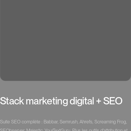
S
t
a
c
k
m
a
r
k
e
t
i
n
g
d
i
g
i
t
a
l
+
S
E
O
Suite SEO complète : Babbar, Semrush, Ahrefs, Screaming Frog,
SEObserver, Majestic, YourTextGuru. Plus les outils d'attribution et