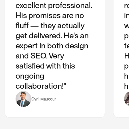
excellent professional.
r
His promises are no
i
fluff — they actually
w
get delivered. He's an
p
expert in both design
t
and SEO. Very
H
satisfied with this
p
ongoing
h
collaboration!"
h
Cyril Maucour