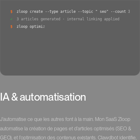
$
z
l
o
o
p
c
r
e
a
t
e
-
-
t
y
p
e
a
r
t
i
c
l
e
-
-
t
o
p
i
c
"
s
e
o
"
-
-
c
o
u
n
t
3
✓
3
a
r
t
i
c
l
e
s
g
e
n
e
r
a
t
e
d
·
i
n
t
e
r
n
a
l
l
i
n
k
i
n
g
a
p
p
l
i
e
d
$
z
l
o
o
p
o
p
t
i
m
i
z
e
-
-
s
c
o
p
e
e
x
i
s
t
i
n
g
-
-
l
i
m
i
t
5
0
✓
4
7
p
a
g
e
s
a
n
a
I
A
&
a
u
t
o
m
a
t
i
s
a
t
i
o
n
J'automatise ce que les autres font à la main. Mon SaaS Zloop
automatise la création de pages et d'articles optimisés (SEO &
GEO), et l'optimisation des contenus existants. Clawdbot identifie,