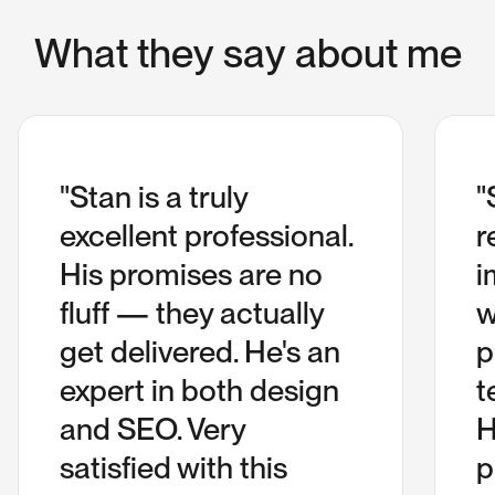
W
h
a
t
t
h
e
y
s
a
y
a
b
o
u
t
m
e
"Stan is a truly
"
excellent professional.
r
His promises are no
i
fluff — they actually
w
get delivered. He's an
p
expert in both design
t
and SEO. Very
H
satisfied with this
p