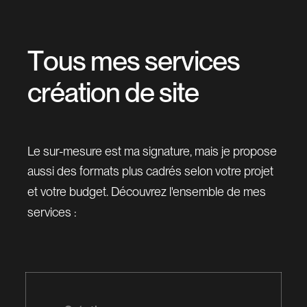
T
o
u
s
m
e
s
s
e
r
v
i
c
e
s
c
r
é
a
t
i
o
n
d
e
s
i
t
e
Le sur-mesure est ma signature, mais je propose
aussi des formats plus cadrés selon votre projet
et votre budget. Découvrez l'ensemble de mes
services :