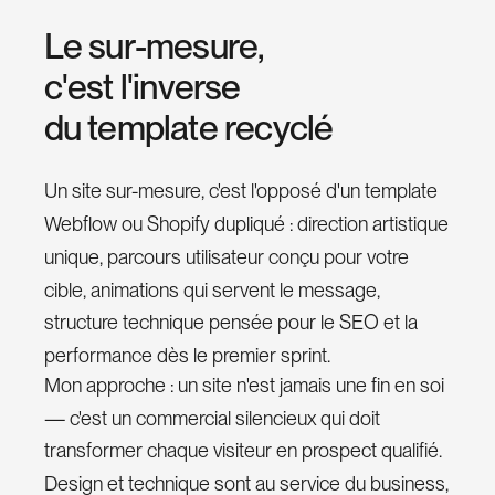
e
d
I
n
L
e
s
u
r
-
m
e
s
u
r
e
,
c
'
e
s
t
l
'
i
n
v
e
r
s
e
d
u
t
e
m
p
l
a
t
e
r
e
c
y
c
l
é
Un site sur-mesure, c'est l'opposé d'un template
Webflow ou Shopify dupliqué : direction artistique
unique, parcours utilisateur conçu pour votre
cible, animations qui servent le message,
structure technique pensée pour le SEO et la
performance dès le premier sprint.
Mon approche : un site n'est jamais une fin en soi
— c'est un commercial silencieux qui doit
transformer chaque visiteur en prospect qualifié.
0
Design et technique sont au service du business,