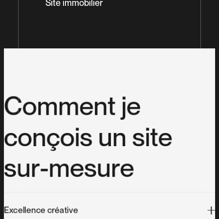
Site immobilier
Site avocat
C
o
m
m
e
n
t
j
e
Site restaurant
c
o
n
ç
o
i
s
u
n
s
i
t
e
s
u
r
-
m
e
s
u
r
e
Freelance web développeur
Excellence créative