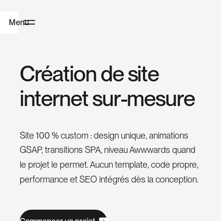
Menu
H
C
r
é
a
t
i
o
n
d
e
s
i
t
e
o
i
n
t
e
r
n
e
t
s
u
r
-
m
e
s
u
r
e
m
e
Site 100 % custom : design unique, animations
W
GSAP, transitions SPA, niveau Awwwards quand
e
le projet le permet. Aucun template, code propre,
b
performance et SEO intégrés dès la conception.
D
e