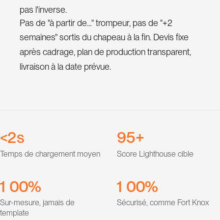
1
pas l'inverse.
Pas de "à partir de…" trompeur, pas de "+2
2
semaines" sortis du chapeau à la fin. Devis fixe
3
après cadrage, plan de production transparent,
4
0
livraison à la date prévue.
5
1
6
2
0
7
3
1
8
4
2
9
5
<
s
+
3
6
Temps de chargement moyen
Score Lighthouse cible
4
7
0
0
5
8
1
0
0
1
0
0
%
%
6
9
2
1
1
2
1
1
Sur-mesure, jamais de
Sécurisé, comme Fort Knox
7
3
2
2
3
2
2
template