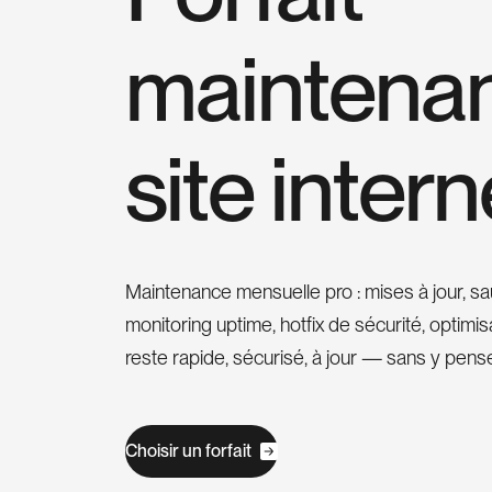
m
a
i
n
t
e
n
a
s
i
t
e
i
n
t
e
r
n
Maintenance mensuelle pro : mises à jour, 
monitoring uptime, hotfix de sécurité, optimis
reste rapide, sécurisé, à jour — sans y pense
C
h
o
i
s
i
r
u
n
f
o
r
f
a
i
t