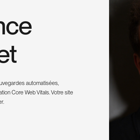
n
c
e
e
t
sauvegardes automatisées,
ation Core Web Vitals. Votre site
r.