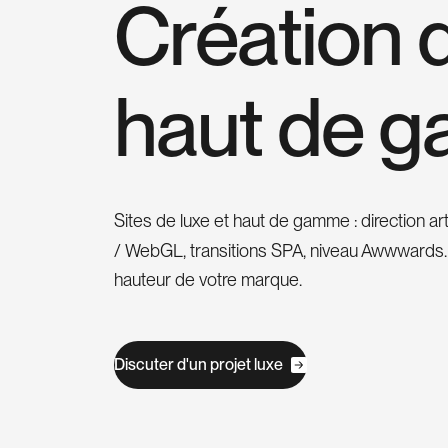
C
r
é
a
t
i
o
n
h
a
u
t
d
e
g
Sites de luxe et haut de gamme : direction ar
/ WebGL, transitions SPA, niveau Awwwards. 
hauteur de votre marque.
D
i
s
c
u
t
e
r
d
'
u
n
p
r
o
j
e
t
l
u
x
e