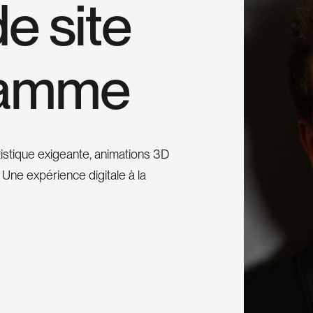
d
e
s
i
t
e
a
m
m
e
tistique exigeante, animations 3D
Une expérience digitale à la