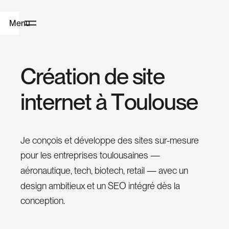
Menu
H
C
r
é
a
t
i
o
n
d
e
s
i
t
e
o
i
n
t
e
r
n
e
t
à
T
o
u
l
o
u
s
e
m
e
Je conçois et développe des sites sur-mesure
W
pour les entreprises toulousaines —
e
aéronautique, tech, biotech, retail — avec un
b
design ambitieux et un SEO intégré dès la
D
conception.
e