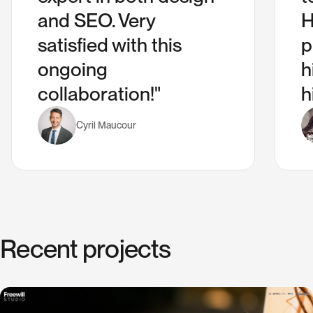
and SEO. Very
H
satisfied with this
p
ongoing
h
collaboration!"
h
Cyril Maucour
R
e
c
e
n
t
p
r
o
j
e
c
t
s