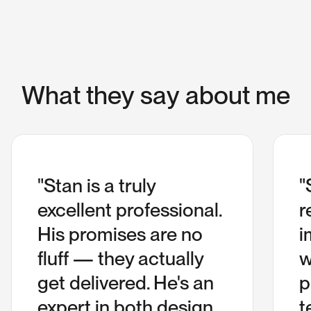
W
h
a
t
t
h
e
y
s
a
y
a
b
o
u
t
m
e
"Stan is a truly
"
excellent professional.
r
His promises are no
i
fluff — they actually
w
get delivered. He's an
p
expert in both design
t