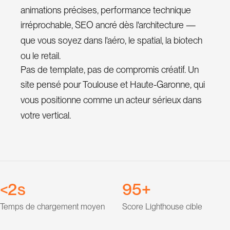
animations précises, performance technique
irréprochable, SEO ancré dès l'architecture —
0
que vous soyez dans l'aéro, le spatial, la biotech
1
ou le retail.
Pas de template, pas de compromis créatif. Un
2
site pensé pour Toulouse et Haute-Garonne, qui
3
vous positionne comme un acteur sérieux dans
4
0
votre vertical.
5
1
6
2
0
7
3
1
8
4
2
9
5
<
s
+
3
6
Temps de chargement moyen
Score Lighthouse cible
4
7
0
0