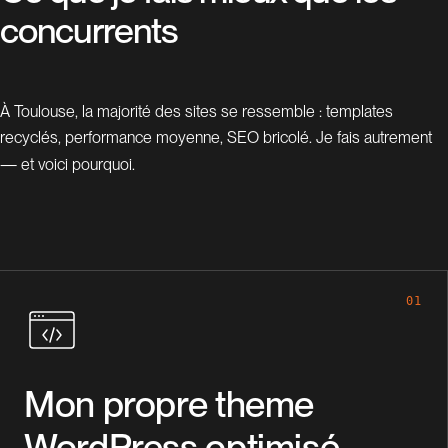
c
o
n
c
u
r
r
e
n
t
s
À Toulouse, la majorité des sites se ressemble : templates
recyclés, performance moyenne, SEO bricolé. Je fais autrement
— et voici pourquoi.
01
Mon propre theme
WordPress optimisé