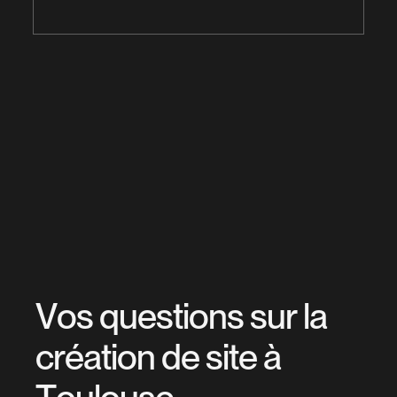
V
o
s
q
u
e
s
t
i
o
n
s
s
u
r
l
a
c
r
é
a
t
i
o
n
d
e
s
i
t
e
à