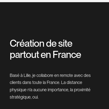
C
r
é
a
t
i
o
n
d
e
s
i
t
e
p
a
r
t
o
u
t
e
n
F
r
a
n
c
e
Basé à Lille, je collabore en remote avec des
clients dans toute la France. La distance
physique n'a aucune importance, la proximité
stratégique, oui.