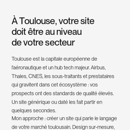
e
d
I
n
À
T
o
u
l
o
u
s
e
,
v
o
t
r
e
s
i
t
e
d
o
i
t
ê
t
r
e
a
u
n
i
v
e
a
u
d
e
v
o
t
r
e
s
e
c
t
e
u
r
Toulouse est la capitale européenne de
l'aéronautique et un hub tech majeur. Airbus,
Thales, CNES, les sous-traitants et prestataires
qui gravitent dans cet écosystème : vos
prospects ont des standards de qualité élevés.
Un site générique ou daté les fait partir en
quelques secondes.
Mon approche : créer un site qui parle le langage
de votre marché toulousain. Design sur-mesure,