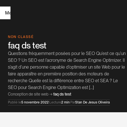
Menu
A
NON CLASSÉ
faq ds test
c
Questions fréquemment posées pour le SEO Qu’est ce qu’un
c
SEO ? Un SEO est l’acronyme de Search Engine Optimizer. Il
u
s’agit d’une personne capable d’optimiser un site Web pour le
e
i
faire apparaître en première position des moteurs de
recherche Quelle est la différence entre SEO et SEA ? Le
l
SEO pour Search Engine Optimization est […]
Conception de site web
→
faq ds test
C
Publié le
5 novembre 2022
·
Lecture
2 min
·
Par
Stan De Jesus Oliveira
r
é