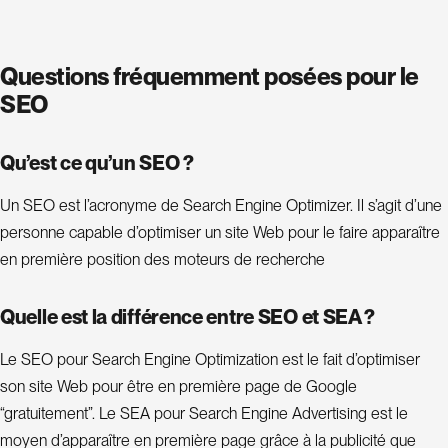
a
t
i
o
Questions fréquemment posées pour le
n
SEO
d
e
Qu’est ce qu’un SEO ?
s
i
Un SEO est l’acronyme de Search Engine Optimizer. Il s’agit d’une
t
personne capable d’optimiser un site Web pour le faire apparaître
e
en première position des moteurs de recherche
C
Quelle est la différence entre SEO et SEA ?
o
Le SEO pour Search Engine Optimization est le fait d’optimiser
n
son site Web pour être en première page de Google
s
“gratuitement”. Le SEA pour Search Engine Advertising est le
u
l
moyen d’apparaître en première page grâce à la publicité que