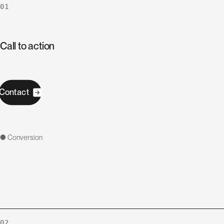
01
Call to action
C
o
n
t
a
c
t
● Conversion
02