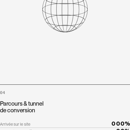
04
Parcours & tunnel
de conversion
0
0
0
%
Arrivée sur le site
1
1
1