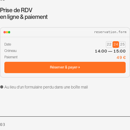
Prise de RDV
en ligne & paiement
reservation.form
Date
22
24
25
14:00 — 15:00
Créneau
49 €
Paiement
Réserver & payer
● Au lieu d'un formulaire perdu dans une boîte mail
03