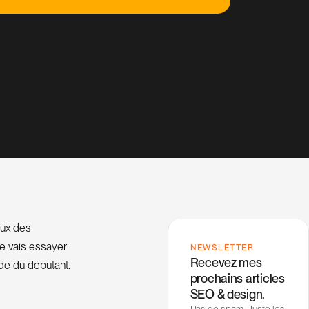
eux des
je vais essayer
NEWSLETTER
Recevez mes
ide du débutant.
prochains articles
SEO & design.
Pas de spam. Juste les