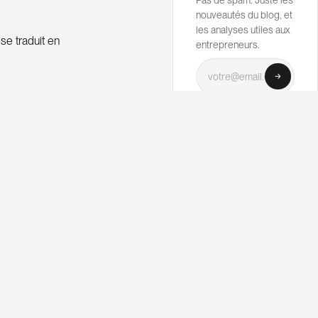
nouveautés du blog, et
les analyses utiles aux
se traduit en
entrepreneurs.
Votre email
t des outils de
 de
HÉBERGEMENT
WORDPRESS
 Google ou
Hébergez sur
ne Results
Kinsta — celui
 nombre défini
que j'utilise.
 puisque aucun
Performance premium,
support en français,
classement.
infra Google Cloud.
Mon hébergeur de
confiance pour ce blog
eurs de
et tous mes projets