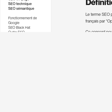
Définit
SEO technique
SEO sémantique
Le terme SEO pr
Fonctionnement de
français par “O
Google
SEO Black Hat
Ce concept pou
Outils SEO
SEO WordPress
e
c
h
e
c
h
e
d
n
r
r
’
i
f
Apprendre le SEO
recherche d’inf
Audit SEO
Consultant SEO
référencement n
Agence SEO
Métier expert SEO
Le SEO défini 
Bing afin d’être
Page). Ces techn
d’optimisations
moteur de rech
Google affirme
Pour résumer, l