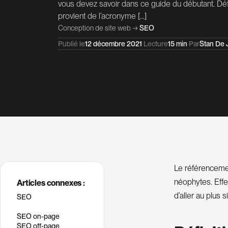
vous devez savoir dans ce guide du débutant. Dé
provient de l’acronyme […]
Conception de site web
→
SEO
Publié le
12 décembre 2021
·
Lecture
15 min
·
Par
Stan De 
Le référencemen
néophytes. Effec
Articles connexes :
d’aller au plus
SEO
SEO on-page
SEO off-page