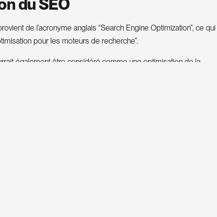
ion du SEO
ovient de l’acronyme anglais “Search Engine Optimization”, ce qui 
ptimisation pour les moteurs de recherche”.
rrait également être considéré comme une optimisation de la
o
m
a
o
n
s
r
t
i
, étant donné que les moteurs de recherche sont avant tou
ormation. Dans le jargon, on le désigne également sous les termes
aturel ou organique.
un ensemble d’optimisation pour les moteurs de recherche comme
S
E
R
P
 visible sur leurs résultats de recherche, appelé
(Search Engi
iques d’optimisation sont diverses et variées et il n’existe pas de
. Cela reste une science basée sur des tests par les référenceurs
erche n’a jamais communiqué avec exactitude ses algorithmes de 
 que ses moteurs de recherche en auraient plus de 200.
e SEO est un ensemble de techniques d’optimisation pour les mot