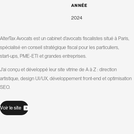
a
ANNÉE
t
i
o
2024
n
d
AlterTax Avocats est un cabinet d'avocats fiscalistes situé à Paris,
e
spécialisé en conseil stratégique fiscal pour les particuliers,
s
i
start-ups, PME-ETI et grandes entreprises.
t
J'ai conçu et développé leur site vitrine de A à Z : direction
e
artistique, design UI/UX, développement front-end et optimisation
SEO.
C
o
V
o
r
e
s
t
e
i
l
i
n
s
u
l