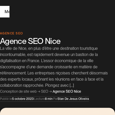
Menu
A
AGENCE SEO
Agence SEO Nice
c
La ville de Nice, en plus d’être une destination touristique
c
incontournable, est rapidement devenue un bastion de la
u
digitalisation en France. L’essor économique de la ville
e
i
s’accompagne d’une demande croissante en matière de
référencement. Les entreprises niçoises cherchent désormais
l
des experts locaux, prônant les réunions en face à face et la
collaboration rapprochée. Plongez avec […]
C
Conception de site web
→
SEO
→
Agence SEO Nice
r
Publié le
5 octobre 2023
·
Lecture
8 min
·
Par
Stan De Jesus Oliveira
é