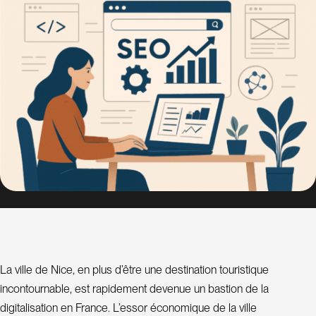
a
t
i
o
n
d
e
s
i
t
e
C
o
n
La ville de Nice, en plus d’être une destination touristique
s
incontournable, est rapidement devenue un bastion de la
u
l
digitalisation en France. L’essor économique de la ville