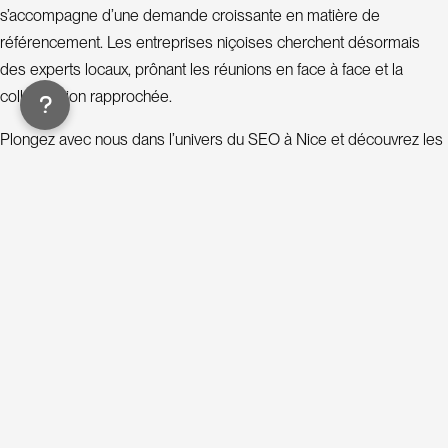
t
s’accompagne d’une demande croissante en matière de
référencement. Les entreprises niçoises cherchent désormais
a
des experts locaux, prônant les réunions en face à face et la
n
collaboration rapprochée.
t
Plongez avec nous dans l’univers du SEO à Nice et découvrez les
S
agences incontournables de la région. 🌴
E
O
Agence SEO Nice les 3 meilleurs
P
Découvrez le top 3 des meilleurs agence SEO Nice :
r
o
j
Coût
Agence
e
Classement
Adresse
moyen
URL 
SEO
estimé
t
s
Le Riviera