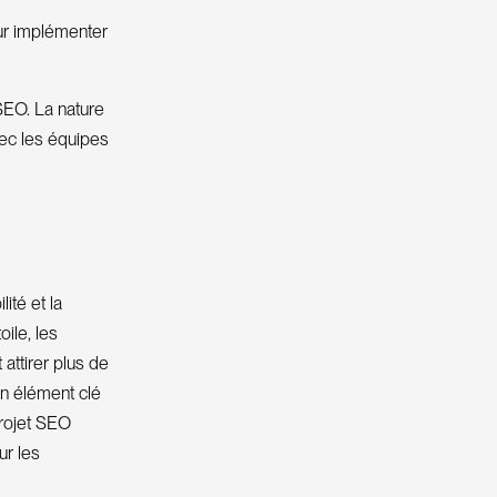
our implémenter
SEO. La nature
vec les équipes
ité et la
oile, les
attirer plus de
 un élément clé
projet SEO
ur les