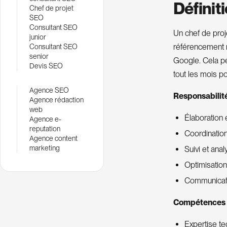
Définit
Chef de projet
SEO
Consultant SEO
Un chef de proj
junior
référencement n
Consultant SEO
senior
Google. Cela pe
Devis SEO
tout les mois po
Agence SEO
Responsabilité
Agence rédaction
web
Élaboration
Agence e-
reputation
Coordination
Agence content
marketing
Suivi et an
Optimisation
Communicatio
Compétences C
Expertise t