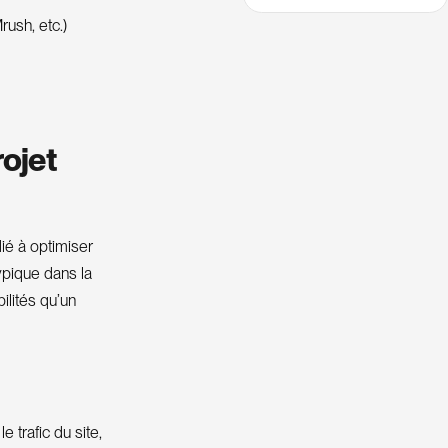
ush, etc.)
rojet
ié à optimiser
ypique dans la
ilités qu’un
le trafic du site,