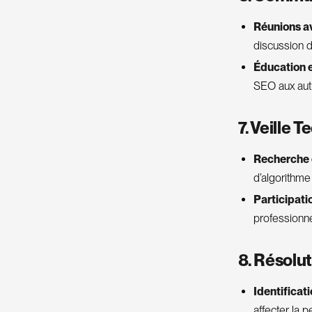
Réunions av
discussion d
Éducation 
SEO aux aut
7. Veille
Recherche 
d’algorithm
Participat
professionne
8. Résolu
Identificat
affecter la 