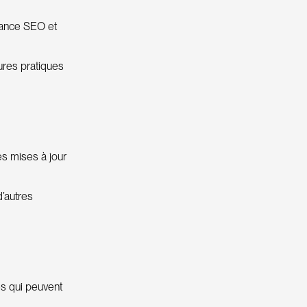
mance SEO et
eures pratiques
les mises à jour
’autres
es qui peuvent