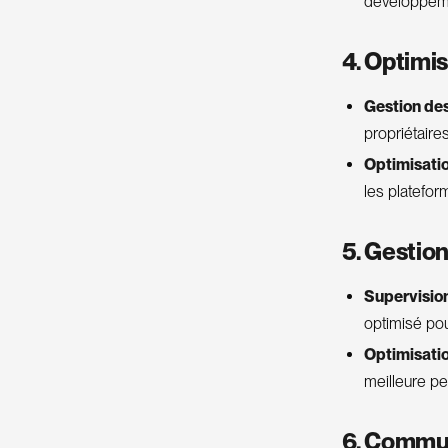
développemen
4. Optimi
Gestion de
propriétaires
Optimisatio
les platefor
5. Gestio
Supervisio
optimisé pou
Optimisati
meilleure p
6. Commun