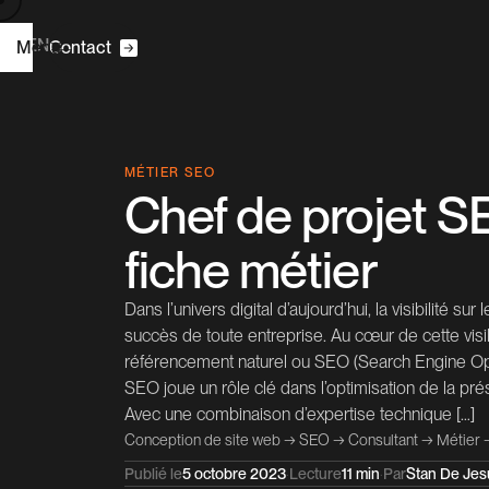
R
N
E
F
Menu
|
C
o
n
a
c
t
t
A
u
e
c
c
i
l
C2S
MÉTIER SEO
Chef de projet S
C
é
a
o
n
d
e
e
s
r
t
t
i
i
fiche métier
O
C
S
E
o
n
u
a
n
s
t
t
l
Dans l’univers digital d’aujourd’hui, la visibilité sur
P
o
e
s
r
t
j
succès de toute entreprise. Au cœur de cette visib
référencement naturel ou SEO (Search Engine Opt
À
p
o
p
o
s
r
SEO joue un rôle clé dans l’optimisation de la pré
Avec une combinaison d’expertise technique […]
B
C
o
g
o
n
a
c
L
n
k
e
d
n
l
t
t
i
I
Conception de site web
→
SEO
→
Consultant
→
Métier
Publié le
5 octobre 2023
·
Lecture
11 min
·
Par
Stan De Jesu