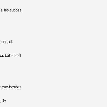
es, les succès,
enus, et
es balises alt
g terme basées
, de