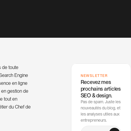
ès de toute
 (Search Engine
NEWSLETTER
Recevez mes
ésence en ligne
prochains articles
 en gestion de
SEO & design.
e tout en
Pas de spam. Juste les
étier du Chef de
nouveautés du blog, et
les analyses utiles aux
entrepreneurs.
Votre email