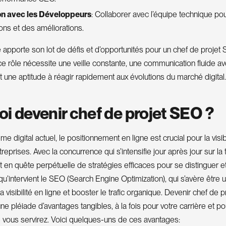
on avec les Développeurs
: Collaborer avec l’équipe technique p
ons et des améliorations.
apporte son lot de défis et d’opportunités pour un chef de projet 
 rôle nécessite une veille constante, une communication fluide a
t une aptitude à réagir rapidement aux évolutions du marché digital.
i devenir chef de projet SEO ?
e digital actuel, le positionnement en ligne est crucial pour la visibil
reprises. Avec la concurrence qui s’intensifie jour après jour sur la t
 en quête perpétuelle de stratégies efficaces pour se distinguer et 
à qu’intervient le SEO (Search Engine Optimization), qui s’avère être
a visibilité en ligne et booster le trafic organique. Devenir chef de 
ne pléiade d’avantages tangibles, à la fois pour votre carrière et po
 vous servirez. Voici quelques-uns de ces avantages: