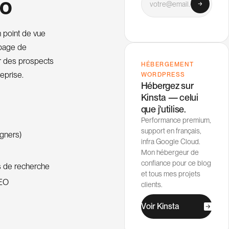
EO
 point de vue
 page de
er des prospects
HÉBERGEMENT
reprise.
WORDPRESS
Hébergez sur
Kinsta — celui
que j'utilise.
Performance premium,
support en français,
igners)
infra Google Cloud.
Mon hébergeur de
confiance pour ce blog
rs de recherche
et tous mes projets
SEO
clients.
V
o
K
n
s
a
i
r
i
t