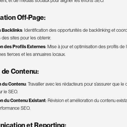
t, et de médias sociaux pour aligner les efforts SEO.
sation Off-Page:
s Backlinks
: Identification des opportunités de backlinking et coor
 des sites pour les obtenir.
n des Profils Externes
: Mise à jour et optimisation des profils de 
mes tierces et les annuaires locaux.
n de Contenu:
n du Contenu
: Travailler avec les rédacteurs pour s’assurer que le
r le SEO.
on du Contenu Existant
: Révision et amélioration du contenu exist
erformance SEO.
ication et Reporting: