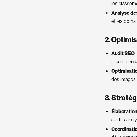
les classeme
Analyse de
et les domai
2. Optimi
Audit SEO
:
recommandat
Optimisati
des images p
3. Stratég
Élaboration
sur les analy
Coordinatio