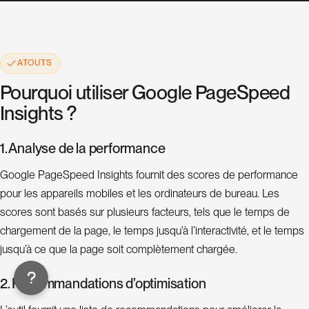
a
t
i
o
n
ATOUTS
d
Pourquoi utiliser Google PageSpeed
e
Insights ?
s
i
1. Analyse de la performance
t
e
Google PageSpeed Insights fournit des scores de performance
pour les appareils mobiles et les ordinateurs de bureau. Les
C
scores sont basés sur plusieurs facteurs, tels que le temps de
o
chargement de la page, le temps jusqu’à l’interactivité, et le temps
jusqu’à ce que la page soit complètement chargée.
n
s
2. Recommandations d’optimisation
u
l