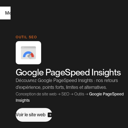
Menu
A
OUTIL SEO
c
c
u
Google PageSpeed Insights
e
i
Découvrez Google PageSpeed Insights : nos retours
l
d'expérience, points forts, limites et alternatives.
Conception de site web
→
SEO
→
Outils
→
Google PageSpeed
C
Insights
r
V
o
e
e
w
e
b
r
s
i
l
i
t
é