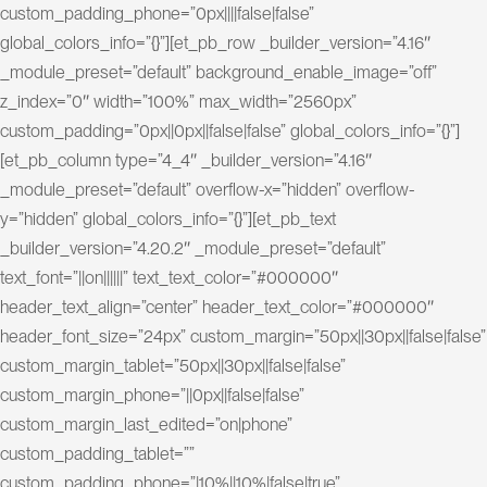
a
custom_padding_phone=”0px||||false|false”
t
i
global_colors_info=”{}”][et_pb_row _builder_version=”4.16″
o
_module_preset=”default” background_enable_image=”off”
n
z_index=”0″ width=”100%” max_width=”2560px”
d
custom_padding=”0px||0px||false|false” global_colors_info=”{}”]
[et_pb_column type=”4_4″ _builder_version=”4.16″
e
_module_preset=”default” overflow-x=”hidden” overflow-
s
i
y=”hidden” global_colors_info=”{}”][et_pb_text
t
_builder_version=”4.20.2″ _module_preset=”default”
e
text_font=”||on||||||” text_text_color=”#000000″
header_text_align=”center” header_text_color=”#000000″
C
header_font_size=”24px” custom_margin=”50px||30px||false|false”
o
custom_margin_tablet=”50px||30px||false|false”
custom_margin_phone=”||0px||false|false”
n
custom_margin_last_edited=”on|phone”
s
custom_padding_tablet=””
u
l
custom_padding_phone=”|10%||10%|false|true”