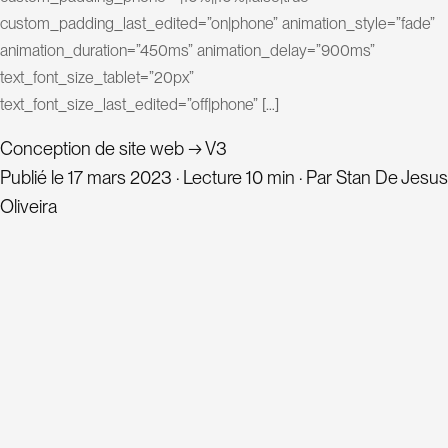
t
custom_padding_last_edited=”on|phone” animation_style=”fade”
a
animation_duration=”450ms” animation_delay=”900ms”
n
text_font_size_tablet=”20px”
text_font_size_last_edited=”off|phone” […]
t
S
Conception de site web
→
V3
E
Publié le
17 mars 2023
·
Lecture
10 min
·
Par
Stan De Jesus
Oliveira
O
P
r
o
j
[et_pb_section fb_built=”1″
custom_padding_last_edited=”on|phone” module_id=”noise”
e
module_class=”noise” _builder_version=”4.16″
t
s
_module_preset=”default” use_background_color_gradient=”on”
background_color_gradient_type=”circular”