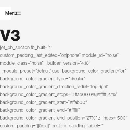
Menu
V3
A
c
[et_pb_section fb_built=”1″
custom_padding_last_edited=”on|phone” module_id=”noise”
c
module_class=”noise” _builder_version=”4.16″
u
_module_preset=”default” use_background_color_gradient=”on”
e
i
background_color_gradient_type=”circular”
l
background_color_gradient_direction_radial=”top right”
background_color_gradient_stops=”#ffab00 0%|#ffffff 27%”
C
background_color_gradient_start=”#ffab00″
r
background_color_gradient_end=”#ffffff”
background_color_gradient_end_position=”27%” z_index=”500″
é
custom_padding=”||0px|||” custom_padding_tablet=””