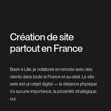
C
r
é
a
t
i
o
n
d
e
s
i
t
e
p
a
r
t
o
u
t
e
n
F
r
a
n
c
e
Basé à Lille, je collabore en remote avec des
clients dans toute la France et au-delà. Le site
web est un objet digital — la distance physique
n'a aucune importance, la proximité stratégique,
oui.