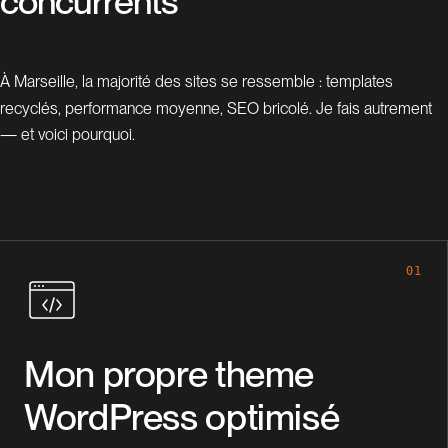
c
o
n
c
u
r
r
e
n
t
s
À Marseille, la majorité des sites se ressemble : templates
recyclés, performance moyenne, SEO bricolé. Je fais autrement
— et voici pourquoi.
01
Mon propre theme
WordPress optimisé