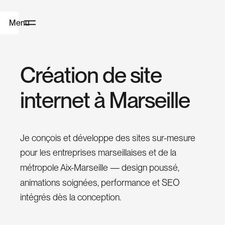
Menu
A
C
r
é
a
t
i
o
n
d
e
s
i
t
e
c
i
n
t
e
r
n
e
t
à
M
a
r
s
e
i
l
l
e
c
u
e
i
Je conçois et développe des sites sur-mesure
l
pour les entreprises marseillaises et de la
métropole Aix-Marseille — design poussé,
C
animations soignées, performance et SEO
r
intégrés dès la conception.
é