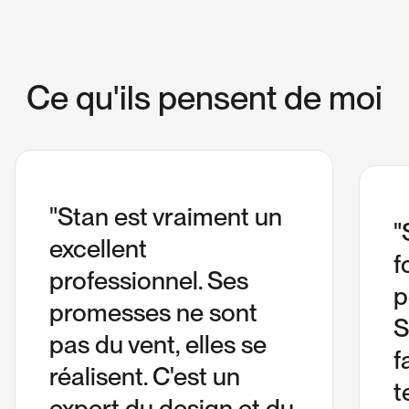
C
e
q
u
'
i
l
s
p
e
n
s
e
n
t
d
e
m
o
i
"Stan est vraiment un
"
excellent
f
professionnel. Ses
p
promesses ne sont
S
pas du vent, elles se
f
réalisent. C'est un
t
expert du design et du