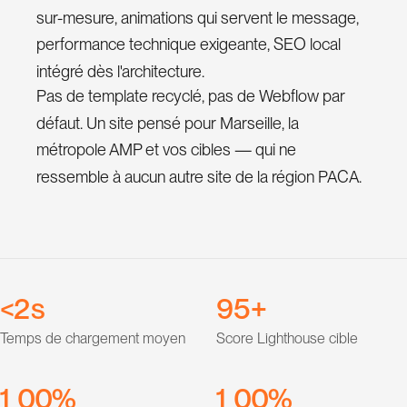
sur-mesure, animations qui servent le message,
0
performance technique exigeante, SEO local
1
intégré dès l'architecture.
Pas de template recyclé, pas de Webflow par
2
défaut. Un site pensé pour Marseille, la
3
métropole AMP et vos cibles — qui ne
4
0
ressemble à aucun autre site de la région PACA.
5
1
6
2
0
7
3
1
8
4
2
9
5
<
s
+
3
6
Temps de chargement moyen
Score Lighthouse cible
4
7
0
0
5
8
1
0
0
1
0
0
%
%