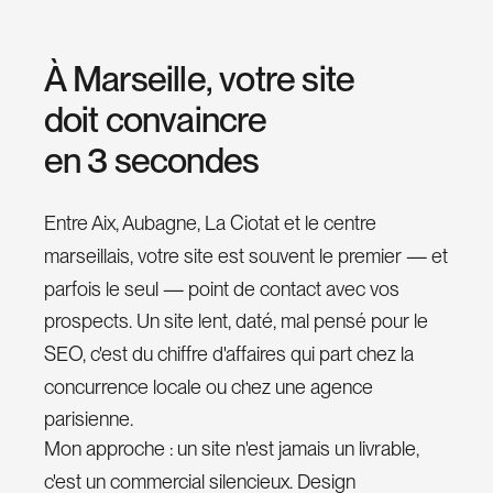
À
p
r
À
M
a
r
s
e
i
l
l
e
,
v
o
t
r
e
s
i
t
e
o
d
o
i
t
c
o
n
v
a
i
n
c
r
e
p
e
n
3
s
e
c
o
n
d
e
s
o
s
Entre Aix, Aubagne, La Ciotat et le centre
marseillais, votre site est souvent le premier — et
B
o
l
g
parfois le seul — point de contact avec vos
prospects. Un site lent, daté, mal pensé pour le
C
o
n
a
t
SEO, c'est du chiffre d'affaires qui part chez la
c
t
concurrence locale ou chez une agence
L
n
i
parisienne.
k
e
d
n
I
Mon approche : un site n'est jamais un livrable,
c'est un commercial silencieux. Design