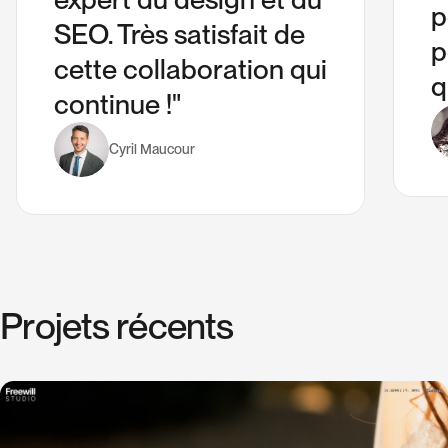
p
SEO. Très satisfait de
p
cette collaboration qui
q
continue !"
Cyril Maucour
P
r
o
j
e
t
s
r
é
c
e
n
t
s