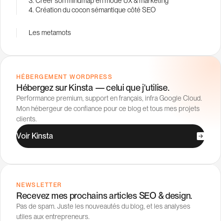
3. Créer son mindmap en mode UX & marketing
4. Création du cocon sémantique côté SEO
Les metamots
HÉBERGEMENT WORDPRESS
Hébergez sur Kinsta — celui que j'utilise.
Performance premium, support en français, infra Google Cloud.
Mon hébergeur de confiance pour ce blog et tous mes projets
clients.
V
o
i
r
K
i
n
s
t
a
NEWSLETTER
Recevez mes prochains articles SEO & design.
Pas de spam. Juste les nouveautés du blog, et les analyses
utiles aux entrepreneurs.