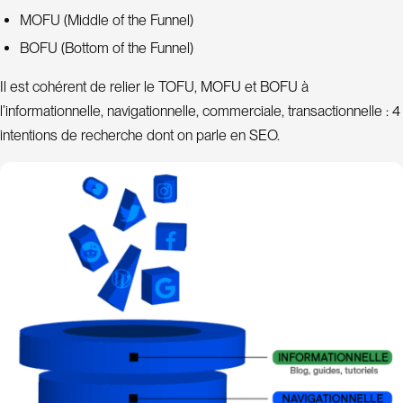
À
MOFU (Middle of the Funnel)
p
BOFU (Bottom of the Funnel)
r
o
Il est cohérent de relier le TOFU, MOFU et BOFU à
p
l’informationnelle, navigationnelle, commerciale, transactionnelle : 4
intentions de recherche dont on parle en SEO.
o
s
B
o
l
g
C
o
n
a
t
c
t
L
n
i
k
e
d
n
I