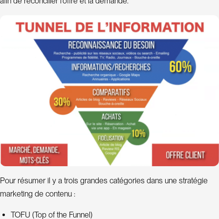
afin de réconcilier l’offre et la demande.
t
a
n
t
S
E
O
P
r
o
j
e
Pour résumer il y a trois grandes catégories dans une stratégie
t
s
marketing de contenu :
TOFU (Top of the Funnel)