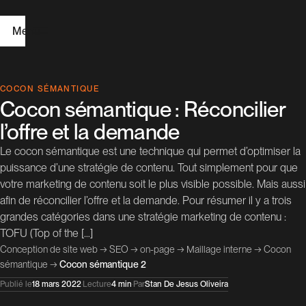
Menu
A
COCON SÉMANTIQUE
Cocon sémantique : Réconcilier
c
l’offre et la demande
c
Le cocon sémantique est une technique qui permet d’optimiser la
u
puissance d’une stratégie de contenu. Tout simplement pour que
e
i
votre marketing de contenu soit le plus visible possible. Mais aussi
l
afin de réconcilier l’offre et la demande. Pour résumer il y a trois
grandes catégories dans une stratégie marketing de contenu :
TOFU (Top of the […]
C
Conception de site web
→
SEO
→
on-page
→
Maillage interne
→
Cocon
r
sémantique
→
Cocon sémantique 2
é
Publié le
18 mars 2022
·
Lecture
4 min
·
Par
Stan De Jesus Oliveira