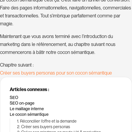
Faire des pages informationnelles, navigationnelles, commerciales
et transactionnelles. Tout s’imbrique parfaitement comme par
magie.
Maintenant que vous avons terminé avec l’introduction du
marketing dans le référencement, au chapitre suivant nous
commencerons à bâtir notre cocon sémantique.
Chapitre suivant :
C
r
é
e
r
s
e
s
b
u
y
e
r
s
p
e
r
s
o
n
a
s
p
o
u
r
s
o
n
c
o
c
o
n
s
é
m
a
n
t
i
q
u
e
Articles connexes :
SEO
SEO on-page
Le maillage interne
Le cocon sémantique
1. Réconcilier l’offre et la demande
2. Créer ses buyers personas