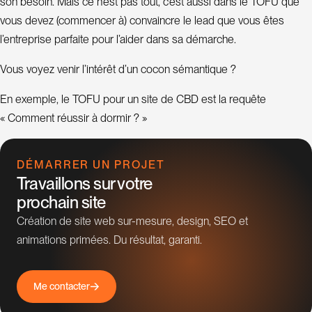
son besoin. Mais ce n’est pas tout, c’est aussi dans le TOFU que
vous devez (commencer à) convaincre le lead que vous êtes
l’entreprise parfaite pour l’aider dans sa démarche.
Vous voyez venir l’intérêt d’un cocon sémantique ?
En exemple, le TOFU pour un site de CBD est la requête
« Comment réussir à dormir ? »
DÉMARRER UN PROJET
Travaillons sur votre
prochain site
Création de site web sur-mesure, design, SEO et
animations primées. Du résultat, garanti.
M
e
c
o
n
t
a
c
t
e
r