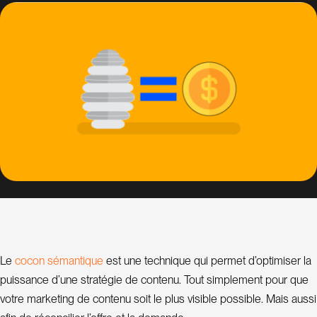
a
t
i
o
n
d
e
s
i
t
e
C
o
n
m
c
o
c
o
n
s
é
a
n
t
q
u
e
Le
i
est une technique qui permet d’optimiser la
puissance d’une stratégie de contenu. Tout simplement pour que
s
votre marketing de contenu soit le plus visible possible. Mais aussi
u
l