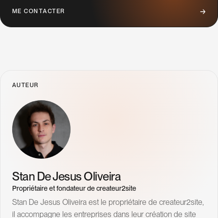
M
E
C
O
N
T
A
C
T
E
R
AUTEUR
Stan De Jesus Oliveira
Propriétaire et fondateur de createur2site
Stan De Jesus Oliveira est le propriétaire de createur2site,
il accompagne les entreprises dans leur création de site